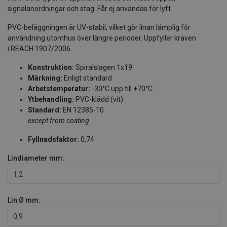
signalanordningar och stag. Får ej användas för lyft.
PVC-beläggningen är UV-stabil, vilket gör linan lämplig för
användning utomhus över längre perioder. Uppfyller kraven
i REACH 1907/2006.
Konstruktion:
Spiralslagen 1x19
Märkning:
Enligt standard
Arbetstemperatur:
-30°C upp till +70°C
Ytbehandling:
PVC-klädd (vit)
Standard:
EN 12385-10
except from coating
Fyllnadsfaktor:
0,74
Lindiameter
mm:
1,2
Lin Ø
mm:
0,9