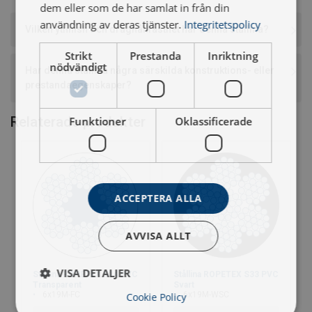
dem eller som de har samlat in från din
användning av deras tjänster.
Integritetspolicy
Vilken ytfinish och draghållfasthet har denna stållina?
Strikt
Prestanda
Inriktning
nödvändigt
Har denna stållina några särskilda konstruktions- eller
prestandaegenskaper?
Relaterade produkter
Funktioner
Oklassificerade
ACCEPTERA ALLA
AVVISA ALLT
VISA DETALJER
Stållina ROPETEX S14 PVC
Stållina ROPETEX S33 PVC
Transparent
Svart
6x19M-FC
6x19M-WSC
Cookie Policy