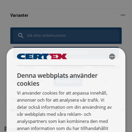
Bruksanvisning
CXSE-Stållinor_BA_u8_swe.pdf
FILTER & KATEGORIER
SWEDISH
Art.nr
Lägg till i konfigurator
Mer information
Denna webbplats använder
ENGLISH TRANSLATION
Konfigurera
105130120090251
cookies
Vi använder cookies för att anpassa innehåll,
annonser och för att analysera vår trafik. Vi
Andra dimensioner och färger offereras
delar också information om din användning av
vår webbplats med våra reklam- och
analyspartners som kan kombinera den med
annan information som du har tillhandahållit
Product FAQ