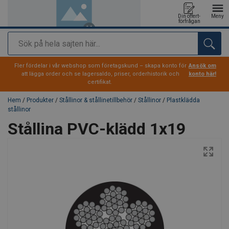
Din offert-
Meny
förfrågan
Sök
tillagd i varukorg
Fler fördelar i vår webshop som företagskund – skapa konto för
Ansök om
att lägga order och se lagersaldo, priser, orderhistorik och
konto här!
certifikat.
Hem
/
Produkter
/
Stållinor & stållinetillbehör
/
Stållinor
/
Plastklädda
stållinor
Stållina PVC-klädd 1x19