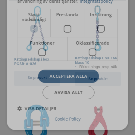
användning av deras tjänster.
Integritetspolicy
Strikt
Prestanda
Inriktning
nödvändigt
Funktioner
Oklassificerade
Kättingredskap CSX-166
Kättingredskap i box
klass 10
PCSB-A-026
Förkortnings- resp. säkerhetskrok
ACCEPTERA ALLA
Se produkt
Se produkt
AVVISA ALLT
VISA DETALJER
Cookie Policy