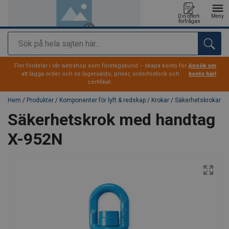
Din offert-
Meny
förfrågan
Sök
tillagd i varukorg
Fler fördelar i vår webshop som företagskund – skapa konto för
Ansök om
att lägga order och se lagersaldo, priser, orderhistorik och
konto här!
certifikat.
Hem
/
Produkter
/
Komponenter för lyft & redskap
/
Krokar
/
Säkerhetskrokar
Säkerhetskrok med handtag
X-952N