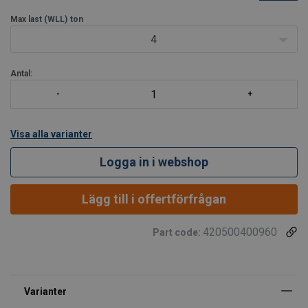
Max last (WLL)
ton
4
Antal:
Visa alla varianter
Logga in i webshop
Lägg till i offertförfrågan
420500400960
Part code: