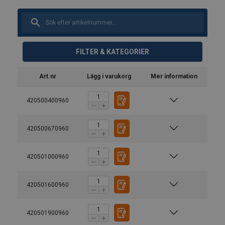
FILTER & KATEGORIER
Art.nr
Lägg i varukorg
Mer information
Material:
420500400960
Märkning:
Arbetstemperatur:
420500670960
Ytbehandling:
420501000960
Standard:
Säkerhetsfaktor:
420501600960
Klass:
420501900960