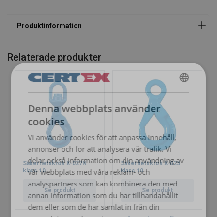
Relaterade produkter
SWEDISH
Denna webbplats använder
ENGLISH TRANSLATION
cookies
Vi använder cookies för att anpassa innehåll,
annonser och för att analysera vår trafik. Vi
delar också information om din användning av
Säkerhetskrok X-027N
Säkerhetskrok X-025
vår webbplats med våra reklam- och
klass 10
klass 10
analyspartners som kan kombinera den med
Se produkt
Se produkt
annan information som du har tillhandahållit
dem eller som de har samlat in från din