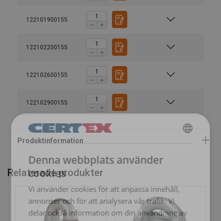
122101900155
Material:
Ytbehandling:
122102200155
Anmärkning:
122102600155
Varning:
122102900155
SWEDISH
Denna webbplats använder
ENGLISH TRANSLATION
cookies
Relaterade produkter
Vi använder cookies för att anpassa innehåll,
annonser och för att analysera vår trafik. Vi
delar också information om din användning av