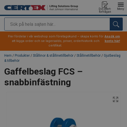
Din offert-
Meny
förfrågan
Sök
tillagd i varukorg
Fler fördelar i vår webshop som företagskund – skapa konto för
Ansök om
att lägga order och se lagersaldo, priser, orderhistorik och
konto här!
certifikat.
Hem
/
Produkter
/
Stållinor & stållinetillbehör
/
Stållinetillbehör
/
Gjutbeslag
& tillbehör
Gaffelbeslag FCS –
snabbinfästning