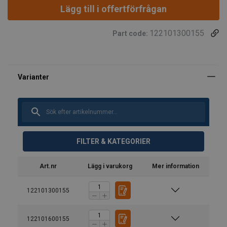
Lägg till i offertförfrågan
122101300155
Part code:
FILTER & KATEGORIER
Art.nr
Lägg i varukorg
Mer information
122101300155
122101600155