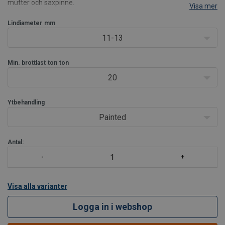
mutter och saxpinne.
Visa mer
Gaffelbeslaget finns även som rotationsfri modell, där hylsan inte
roterar i beslaget. Observera att FCS-anslutningen endast kan
Lindiameter
mm
användas me
11-13
Min. brottlast
ton
ton
20
Ytbehandling
Painted
Antal:
Visa alla varianter
Logga in i webshop