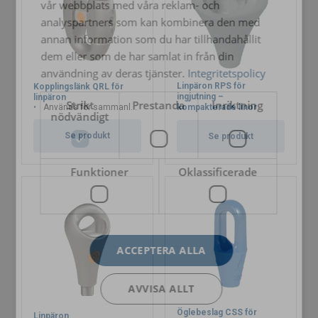
vår webbplats med våra reklam- och
analyspartners som kan kombinera den med
annan information som du har tillhandahållit
dem eller som de har samlat in från din
användning av deras tjänster.
Integritetspolicy
Linpäron RPS för
Kopplingslänk QRL för
ingjutning –
linpäron
Strikt
Prestanda
Inriktning
Används för sammanlänkning av linpäron
kompakterade linor
nödvändigt
Se produkt
Se produkt
Funktioner
Oklassificerade
ACCEPTERA ALLA
AVVISA ALLT
Öglebeslag CSS för
Linpäron