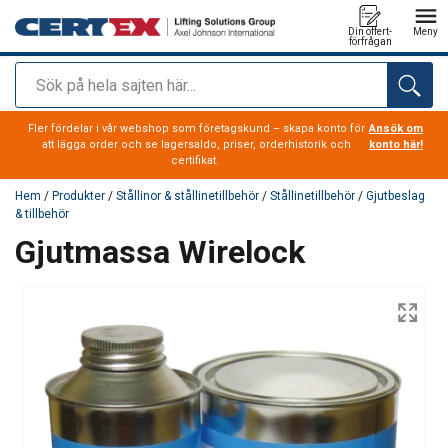
Din offert-
Meny
förfrågan
Sök
tillagd i varukorg
Fler fördelar i vår webshop som företagskund – skapa konto för
Ansök om
att lägga order och se lagersaldo, priser, orderhistorik och
konto här!
certifikat.
Hem
/
Produkter
/
Stållinor & stållinetillbehör
/
Stållinetillbehör
/
Gjutbeslag
& tillbehör
Gjutmassa Wirelock