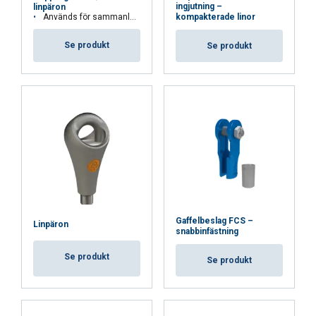
dem eller som de har samlat in från din
ingjutning –
linpäron
Används för sammanlänkning av linpäron
kompakterade linor
användning av deras tjänster.
Integritetspolicy
Se produkt
Se produkt
Strikt
Prestanda
Inriktning
nödvändigt
Funktioner
Oklassificerade
ACCEPTERA ALLA
Gaffelbeslag FCS –
Linpäron
snabbinfästning
AVVISA ALLT
Se produkt
Se produkt
VISA DETALJER
Cookie Policy