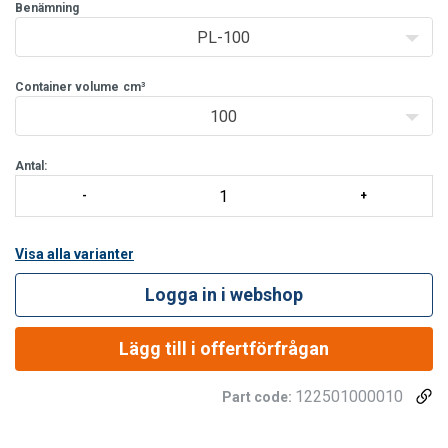
Benämning
PL-100
Container volume
cm³
100
Antal:
Visa alla varianter
Logga in i webshop
Lägg till i offertförfrågan
122501000010
Part code: