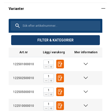
FILTER & KATEGORIER
Art.nr
Lägg i varukorg
Mer information
122501000010
Anmärkning:
122502500010
Bruksanvisning
Millfield-Wirelock-Technical-Manual-EN-v12–
122505000010
0724.pdf
122510000010