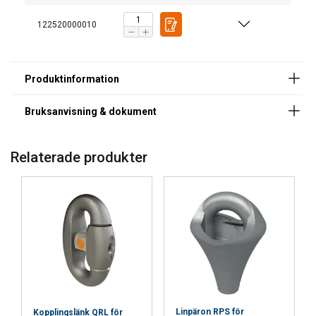
Säkerhetsdatablad
122520000010
WIRELOCK_SDB_Del_A_Harts_rev_2024-04-
10_v1_swe.pdf
WIRELOCK_SDB_Del_B_Katalysatorhärdare_rev_202
4-04-10_v1_swe.pdf
Millfield-Wirelock-Booser-Kit-SDS-SV-15-01-2018.pdf
Relaterade produkter
SWEDISH
Denna webbplats använder
ENGLISH TRANSLATION
cookies
Vi använder cookies för att anpassa innehåll,
annonser och för att analysera vår trafik. Vi
delar också information om din användning av
vår webbplats med våra reklam- och
analyspartners som kan kombinera den med
annan information som du har tillhandahållit
Linpäron RPS för
Kopplingslänk QRL för